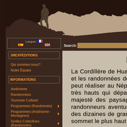
Langue:
Search:
JMEXPEDITIONS
Qui sommes nous?
La Cordillère de Hu
Notre Équipe
et les randonnées d
INFORMATIONS
peut réaliser au Nép
Andinisme
très hauts qui dépa
Randonnées
majesté des paysag
Tourisme Culturel
randonneurs aventur
Programmes (Randonnée)
Programmes (Andinisme -
des dizaines de gra
Montagnes)
sommet le plus haut
Sorties Collectives
(Randonnée)