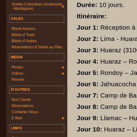
Durée:
10 jours.
Sorties Collectives (Andinisme
- Montagnes)
Itinéraire:
SALES
Jour 1:
Réception à l
Billets Aériens
Billets d' Train
Jour 2:
Lima - Huara
Billets d' Autres
Réservations d' hôtels au Péru
Jour 3:
Huaraz (3100m
MEDIA
Jour 4:
Huaraz – Ro
Photos
Jour 5:
Rondoy – Ja
Videos
Revues
Jour 6:
Jahuacocha 
D'AUTRES
Jour 7:
Camp de Bas
Nos Clients
Jour 8:
Camp de Bas
Réservations
Contactez Nous
Jour 9:
Llamac – Hu
E-Mail
Jour 10:
Huaraz – Li
LINKS