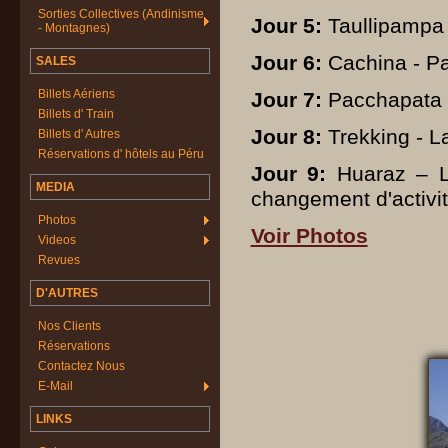
Sorties Collectives (Andinisme
Jour 5:
Taullipampa 
- Montagnes)
Jour 6:
Cachina - P
SALES
Billets Aériens
Jour 7:
Pacchapata 
Billets d' Train
Jour 8:
Trekking - L
Billets d' Autres
Réservations d' hôtels au Péru
Jour 9:
Huaraz – L
MEDIA
changement d'activit
Photos
Voir Photos
Videos
Revues
D'AUTRES
Nos Clients
Réservations
Contactez Nous
E-Mail
LINKS