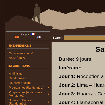
Langue:
Search:
JMEXPEDITIONS
Sa
Qui sommes nous?
Durée:
9 jours.
Notre Équipe
INFORMATIONS
Itinéraire:
Andinisme
Jour 1:
Réception à l
Randonnées
Tourisme Culturel
Jour 2:
Lima – Huara
Programmes (Randonnée)
Programmes (Andinisme -
Jour 3:
Huaraz - Ca
Montagnes)
Sorties Collectives
Jour 4:
Llamacorral
(Randonnée)