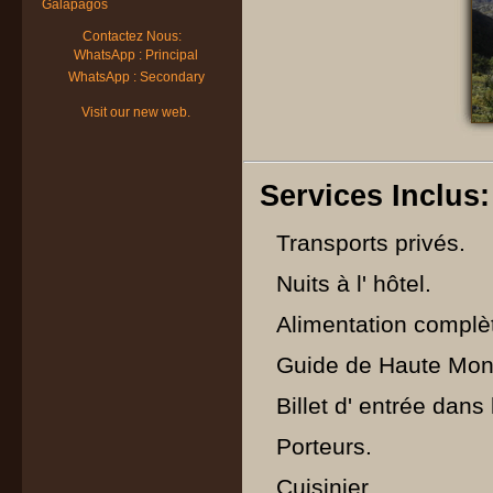
Galapagos
Contactez Nous:
WhatsApp : Principal
WhatsApp : Secondary
Visit our new web.
Services Inclus:
Transports privés.
Nuits à l' hôtel.
Alimentation complèt
Guide de Haute Mo
Billet d' entrée dans
Porteurs.
Cuisinier.