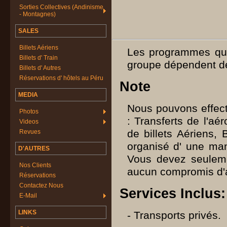
Sorties Collectives (Andinisme
- Montagnes)
SALES
Billets Aériens
Les programmes que
Billets d' Train
groupe dépendent de 
Billets d' Autres
Réservations d' hôtels au Péru
Note
MEDIA
Nous pouvons effect
Photos
: Transferts de l'aér
Videos
de billets Aériens, 
Revues
organisé d' une 
D'AUTRES
Vous devez seulem
Nos Clients
aucun compromis d'
Réservations
Contactez Nous
Services Inclus:
E-Mail
LINKS
- Transports privés.