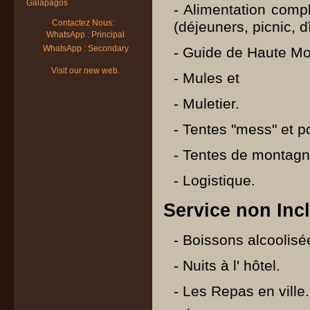
Galapagos
- Alimentation comp
Contactez Nous:
(déjeuners, picnic, d
WhatsApp : Principal
WhatsApp : Secondary
- Guide de Haute Mo
Visit our new web.
- Mules et
- Muletier.
- Tentes "mess" et po
- Tentes de montagn
- Logistique.
Service non Inc
- Boissons alcoolis
- Nuits à l' hôtel.
- Les Repas en ville.