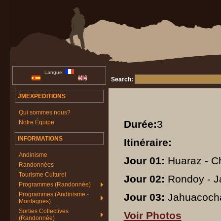
Langue:
Search:
JMEXPEDITIONS
Qui sommes nous?
Durée:
3
Notre Équipe
INFORMATIONS
Itinéraire:
Andinisme
Jour 01:
Huaraz - Ch
Randonnées
Tourisme Culturel
Jour 02:
Rondoy - J
Programmes (Randonnée)
Programmes (Andinisme -
Jour 03:
Jahuacocha 
Montagnes)
Sorties Collectives
Voir Photos
(Randonnée)