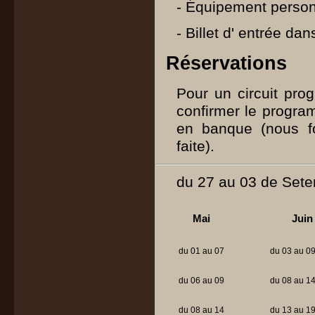
- Équipement personn
- Billet d' entrée da
Réservations
Pour un circuit pr
confirmer le progra
en banque (nous fo
faite).
du 27 au 03 de Set
Mai
Juin
du 01 au 07
du 03 au 0
du 06 au 09
du 08 au 1
du 08 au 14
du 13 au 1