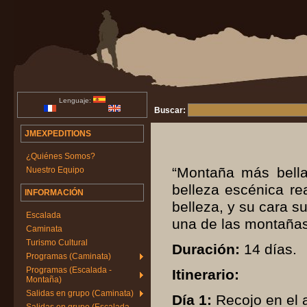
Lenguaje:
Buscar:
JMEXPEDITIONS
¿Quiénes Somos?
“Montaña más bella
Nuestro Equipo
belleza escénica r
INFORMACIÓN
belleza, y su cara s
Escalada
una de las montañas
Caminata
Turismo Cultural
Duración:
14 días.
Programas (Caminata)
Programas (Escalada -
Itinerario:
Montaña)
Salidas en grupo (Caminata)
Día 1:
Recojo en el a