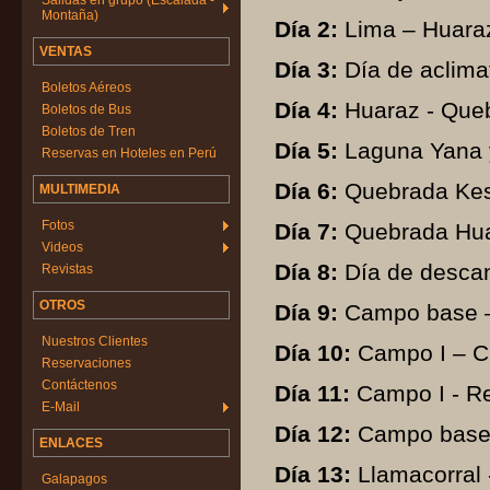
Salidas en grupo (Escalada -
Montaña)
Día 2:
Lima – Huaraz
VENTAS
Día 3:
Día de aclima
Boletos Aéreos
Día 4:
Huaraz - Queb
Boletos de Bus
Boletos de Tren
Día 5:
Laguna Yana y
Reservas en Hoteles en Perú
Día 6:
Quebrada Kesh
MULTIMEDIA
Fotos
Día 7:
Quebrada Hua
Videos
Día 8:
Día de desca
Revistas
OTROS
Día 9:
Campo base –
Nuestros Clientes
Día 10:
Campo I – Ci
Reservaciones
Contáctenos
Día 11:
Campo I - R
E-Mail
Día 12:
Campo base -
ENLACES
Día 13:
Llamacorral 
Galapagos