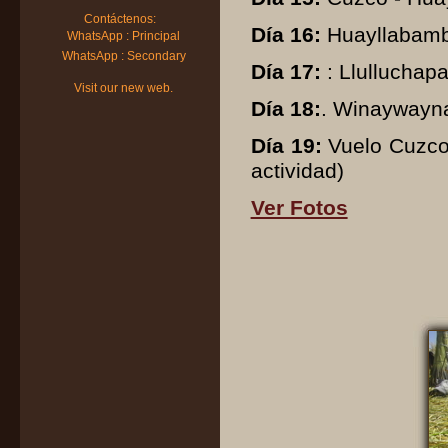
Contáctenos:
Día 16:
Huayllabamb
WhatsApp : Principal
WhatsApp : Secondary
Día 17:
: Llullucha
Visit our new web.
Día 18:
. Winaywayn
Día 19:
Vuelo Cuzco 
actividad)
Ver Fotos