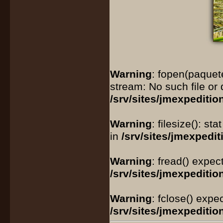
Warning
: fopen(paquet
stream: No such file or 
/srv/sites/jmexpeditio
Warning
: filesize(): s
in
/srv/sites/jmexpedi
Warning
: fread() expec
/srv/sites/jmexpeditio
Warning
: fclose() expe
/srv/sites/jmexpeditio