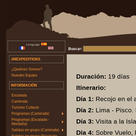
Lenguaje:
Buscar:
JMEXPEDITIONS
¿Quiénes Somos?
Duración:
19 días
Nuestro Equipo
INFORMACIÓN
Itinerario:
Escalada
Día 1:
Recojo en el a
Caminata
Turismo Cultural
Día 2:
Lima - Pisco. 
Programas (Caminata)
Programas (Escalada -
Día 3:
Visita a la Isl
Montaña)
Salidas en grupo (Caminata)
Día 4:
Sobre Vuelo, 