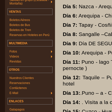
Salidas en grupo (Escalada -
Montaña)
Día 5:
Nazca - Arequi
VENTAS
Día 6:
Arequipa - Ch
Boletos Aéreos
Día 7:
Tapay - Cosñi
Boletos de Bus
Boletos de Tren
Día 8:
Sangalle –Cab
Reservas en Hoteles en Perú
Día 9:
Día DE SEGU
MULTIMEDIA
Fotos
Día 10:
Arequipa - P
Videos
Día 11:
Puno - lago T
Revistas
pernocte )
OTROS
Día 12:
Taquile – Pu
Nuestros Clientes
hotel
Reservaciones
Contáctenos
Día 13:
.Puno – a - C
E-Mail
Día 14:
. Visita a la
ENLACES
Galapagos
Día 15:
Cuzco - Hua