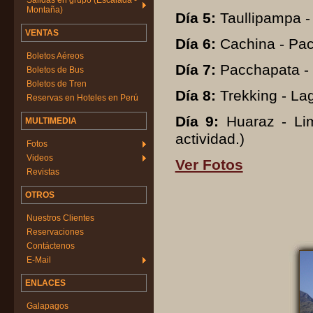
Salidas en grupo (Escalada -
Montaña)
Día 5:
Taullipampa -
VENTAS
Día 6:
Cachina - Pac
Boletos Aéreos
Día 7:
Pacchapata - 
Boletos de Bus
Boletos de Tren
Día 8:
Trekking - Lag
Reservas en Hoteles en Perú
Día 9:
Huaraz - Lim
MULTIMEDIA
actividad.)
Fotos
Videos
Ver Fotos
Revistas
OTROS
Nuestros Clientes
Reservaciones
Contáctenos
E-Mail
ENLACES
Galapagos