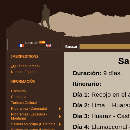
Lenguaje:
Buscar:
JMEXPEDITIONS
Sa
¿Quiénes Somos?
Duración:
9 días.
Nuestro Equipo
INFORMACIÓN
Itinerario:
Escalada
Día 1:
Recojo en el a
Caminata
Turismo Cultural
Día 2:
Lima – Huaraz
Programas (Caminata)
Programas (Escalada -
Día 3:
Huaraz - Cash
Montaña)
Salidas en grupo (Caminata)
Día 4:
Llamaccorral 