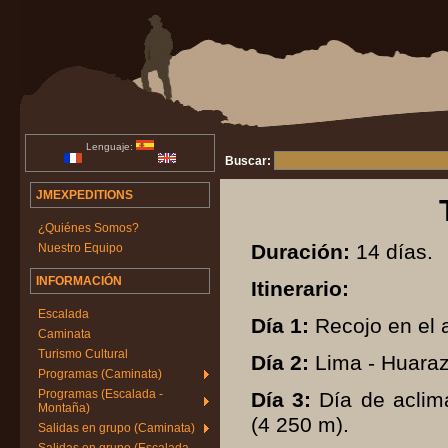
Lenguaje:
Buscar:
JMEXPEDITIONS
¿Quiénes Somos?
Duración:
14 días.
Nuestro Equipo
INFORMACIÓN
Itinerario:
Escalada
Día 1:
Recojo en el a
Caminata
Turismo Cultural
Día 2:
Lima - Huaraz
Programas (Caminata)
Programas (Escalada -
Día 3:
Día de aclima
Montaña)
(4 250 m).
Salidas en grupo (Caminata)