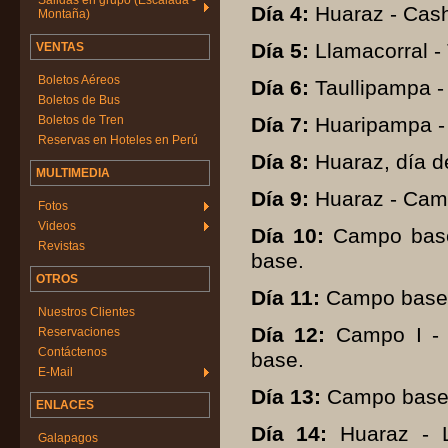
Salidas en grupo (Escalada -
Día 4:
Huaraz - Cash
Montaña)
Día 5:
Llamacorral -
VENTAS
Boletos Aéreos
Día 6:
Taullipampa -
Boletos de Bus
Boletos de Tren
Día 7:
Huaripampa - 
Reservas en Hoteles en Perú
Día 8:
Huaraz, día d
MULTIMEDIA
Día 9:
Huaraz - Camp
Fotos
Videos
Día 10:
Campo base
Revistas
base.
OTROS
Día 11:
Campo base -
Nuestros Clientes
Día 12:
Campo I - A
Reservaciones
Contáctenos
base.
E-Mail
Día 13:
Campo base 
ENLACES
Día 14:
Huaraz - Li
Galapagos